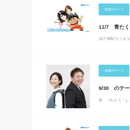
来週のテーマ
11/7 青た
11/7 MBCラ
来週のテーマ
9/30 のテー
笑 （わらう・し