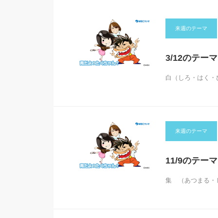
来週のテーマ
3/12のテー
白（しろ・はく・
来週のテーマ
11/9のテー
集 （あつまる・し