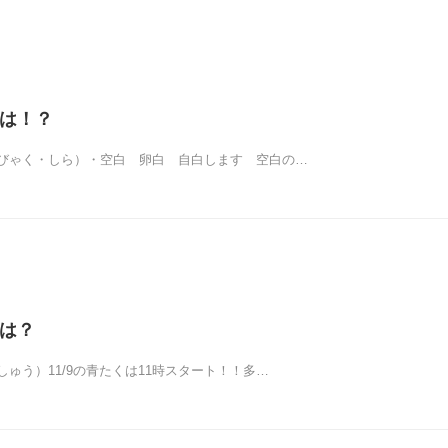
マは！？
びゃく・しら）・空白 卵白 自白します 空白の…
マは？
ゅう）11/9の青たくは11時スタート！！多…