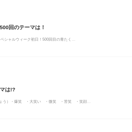
く500回のテーマは！
ジオスペシャルウィーク初日！500回目の青たく…
マは!?
ょう）・爆笑 ・大笑い ・微笑 ・苦笑 ・笑顔…