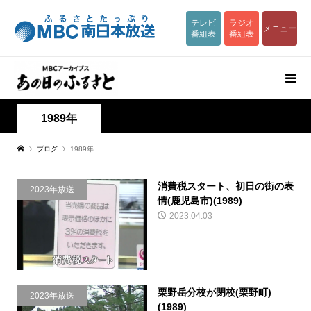
テレビ
ラジオ
メニュー
番組表
番組表
1989年
ブログ
1989年
消費税スタート、初日の街の表
2023年放送
情(鹿児島市)(1989)
2023.04.03
栗野岳分校が閉校(栗野町)
2023年放送
(1989)