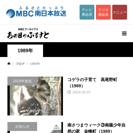
テレビ
ラジオ
メニュー
番組表
番組表
1989年
ブログ
1989年
コゲラの子育て 高尾野町
2024年放送
（1989）
2024.05.07
南さつまウィーク③南薩少年自
お知らせ
然の家 金峰町（1989）