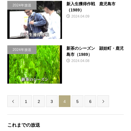
新入生獲得作戦 鹿児島市
2024年放送
（1989）
2024.04.09
新茶のシーズン 頴娃町・鹿児
2024年放送
島市（1989）
2024.04.08
1
2
3
4
5
6


これまでの放送