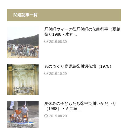
関連記事一覧
肝付町ウィーク⑤肝付町の伝統行事（夏越
祭り1988・水神...
2019.08.30
ものづくり鹿児島②川辺仏壇（1975）
2019.10.29
夏休みの子どもたち②甲突川いかだ下り
（1988）・ミニ蒸...
2019.08.20