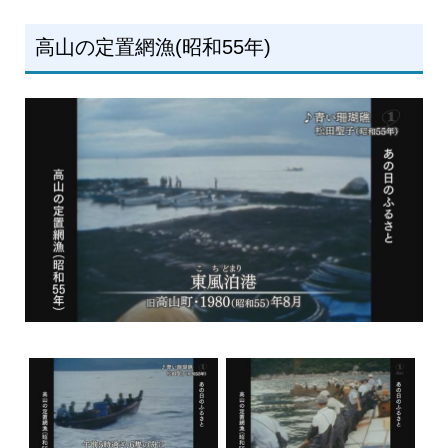
高山の定置網漁(昭和55年)