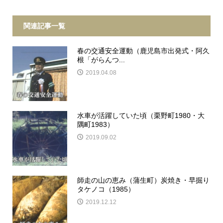
関連記事一覧
春の交通安全運動（鹿児島市出発式・阿久
根「がらんつ...
2019.04.08
水車が活躍していた頃（栗野町1980・大
隅町1983）
2019.09.02
師走の山の恵み（蒲生町）炭焼き・早掘り
タケノコ（1985）
2019.12.12