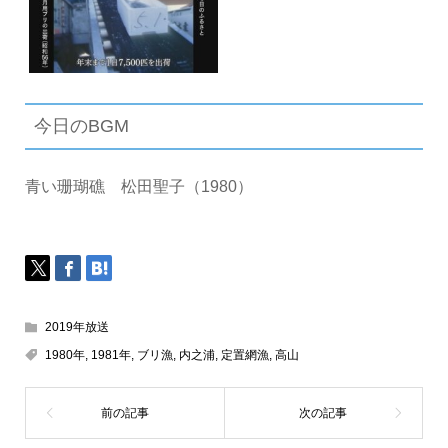
今日のBGM
青い珊瑚礁 松田聖子（1980）
2019年放送
1980年
,
1981年
,
ブリ漁
,
内之浦
,
定置網漁
,
高山