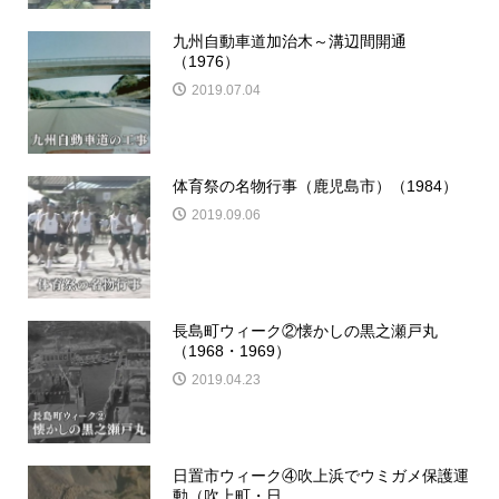
九州自動車道加治木～溝辺間開通
（1976）
2019.07.04
体育祭の名物行事（鹿児島市）（1984）
2019.09.06
長島町ウィーク②懐かしの黒之瀬戸丸
（1968・1969）
2019.04.23
日置市ウィーク④吹上浜でウミガメ保護運
動（吹上町・日...