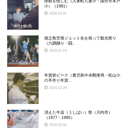
閉校を惜しむ（入来町八重小・国分市本戸
小）（1981）
2020.03.31
徳之島空港ジェット化を祝って観光祭り
（六調踊り・闘...
2020.07.23
年賀状ピーク（鹿児島中央郵便局・松山小
の手作り年賀...
2020.12.28
消えた牛這（うしばい）祭（川内市）
（1977・1985）
2020.02.04