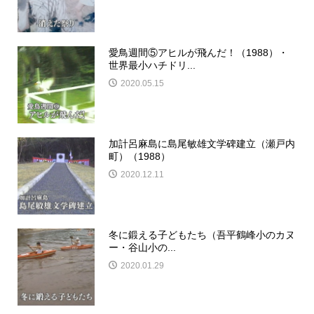
愛鳥週間⑤アヒルが飛んだ！（1988）・
世界最小ハチドリ...
2020.05.15
加計呂麻島に島尾敏雄文学碑建立（瀬戸内
町）（1988）
2020.12.11
冬に鍛える子どもたち（吾平鶴峰小のカヌ
ー・谷山小の...
2020.01.29