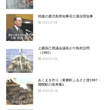
戦後の鹿児島県知事④土屋佳照知事
2020.07.09
上園辰己県議会議長が十島村訪問
（1982）
2020.07.29
あくまき作り（東郷町ふるさと便1987・
開聞町の長寿庵1...
2020.05.18