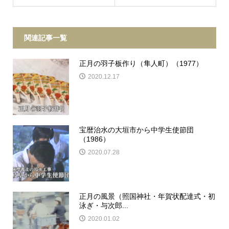
関連記事一覧
正月の羽子板作り（隼人町）（1977）
2020.12.17
宝暦治水の大垣市から中学生使節団
（1986）
2020.07.28
正月の風景（照国神社・年賀状配達式・初
泳ぎ・与次郎...
2020.01.02