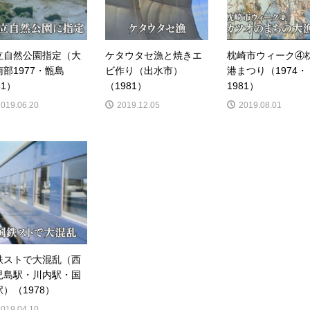
立自然公園指定（大
ケタウタセ漁と焼きエ
枕崎市ウィーク④
南部1977・甑島
ビ作り（出水市）
港まつり（1974・
81）
（1981）
1981）
2019.06.20
2019.12.05
2019.08.01
鉄ストで大混乱（西
児島駅・川内駅・国
）（1978）
2019.04.10