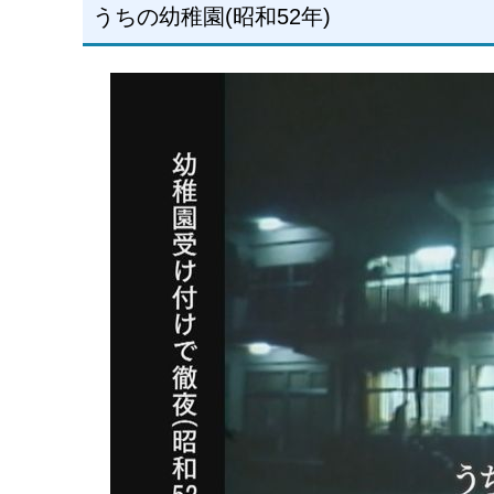
うちの幼稚園(昭和52年)