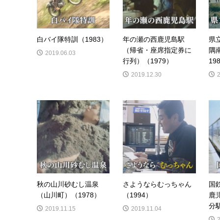
白バイ隊特訓（1983）
年の瀬の西鹿児島駅
県
（帰省・座席指定券に
隅
2019.06.03
行列）（1979）
19
2019.12.30
秋の山川砂むし温泉
さようならむっちゃん
国
（山川町）（1978）
（1994）
鹿
分駅
2019.11.15
2019.11.04