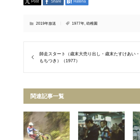
Post
Share
Hatena
2019年放送
1977年
,
幼稚園
師走スタート（歳末大売り出し・歳末たすけあい・
もちつき）（1977）
関連記事一覧