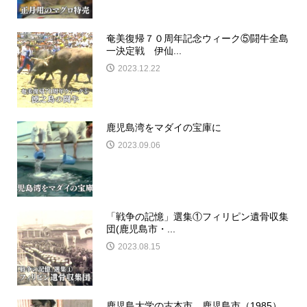
奄美復帰７０周年記念ウィーク⑤闘牛全島
一決定戦 伊仙...
2023.12.22
鹿児島湾をマダイの宝庫に
2023.09.06
「戦争の記憶」選集①フィリピン遺骨収集
団(鹿児島市・...
2023.08.15
鹿児島大学の古本市 鹿児島市（1985）