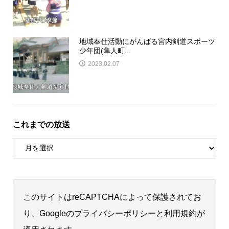
地域奉仕活動にがんばる宮内剣道スポーツ
少年団(隼人町...
2023.02.07
これまでの放送
このサイトはreCAPTCHAによって保護されてお
り、Googleの
プライバシーポリシー
と
利用規約
が