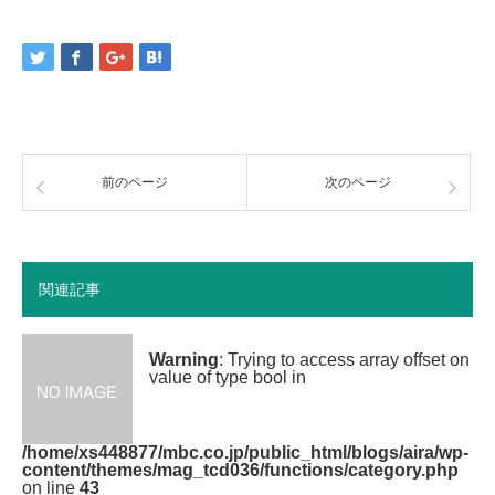
前のページ
次のページ
関連記事
Warning
: Trying to access array offset on
value of type bool in
/home/xs448877/mbc.co.jp/public_html/blogs/aira/wp-
content/themes/mag_tcd036/functions/category.php
on line
43