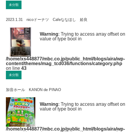
未分類
2023.1.31 nicoドーナツ Cafeななほし 姶良
Warning
: Trying to access array offset on
value of type bool in
/home/xs448877/mbc.co.jp/public_html/blogs/aira/wp-
content/themes/mag_tcd036/functions/category.php
on line
43
未分類
加音ホール KANON de PINAO
Warning
: Trying to access array offset on
value of type bool in
/home/xs448877/mbc.co.jp/public_html/blogs/aira/wp-