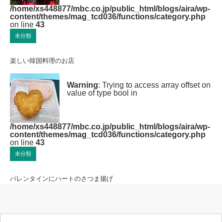
/home/xs448877/mbc.co.jp/public_html/blogs/aira/wp-
content/themes/mag_tcd036/functions/category.php
on line
43
未分類
楽しい韓国料理のお店
Warning
: Trying to access array offset on
value of type bool in
/home/xs448877/mbc.co.jp/public_html/blogs/aira/wp-
content/themes/mag_tcd036/functions/category.php
on line
43
未分類
バレンタインにハートのさつま揚げ