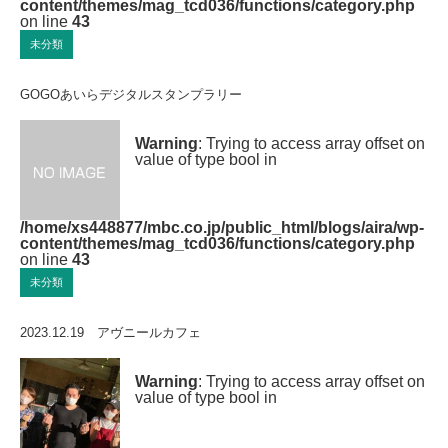
content/themes/mag_tcd036/functions/category.php
on line
43
未分類
GOGOあいらデジタルスタンプラリー
Warning
: Trying to access array offset on
value of type bool in
/home/xs448877/mbc.co.jp/public_html/blogs/aira/wp-
content/themes/mag_tcd036/functions/category.php
on line
43
未分類
2023.12.19 アヴニールカフェ
Warning
: Trying to access array offset on
value of type bool in