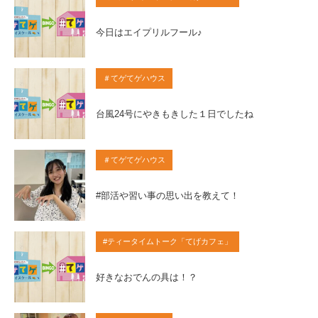
今日はエイプリルフール♪
＃てゲてゲハウス
台風24号にやきもきした１日でしたね
＃てゲてゲハウス
#部活や習い事の思い出を教えて！
#ティータイムトーク「てげカフェ」
好きなおでんの具は！？