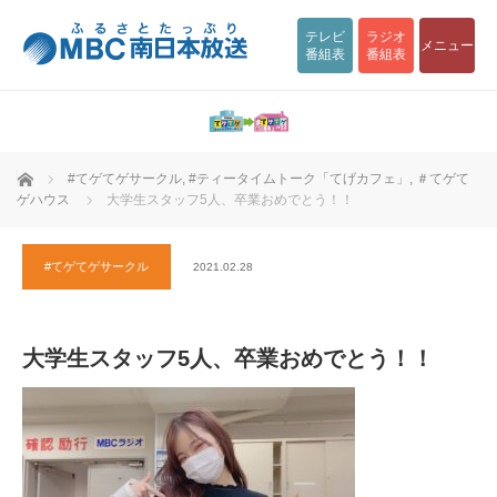
テレビ
ラジオ
メニュー
番組表
番組表
ホーム
#てゲてゲサークル
,
#ティータイムトーク「てげカフェ」
,
＃てゲて
ゲハウス
大学生スタッフ5人、卒業おめでとう！！
#てゲてゲサークル
2021.02.28
大学生スタッフ5人、卒業おめでとう！！