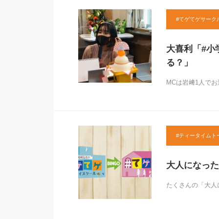
#てゲてゲサーク
大喜利「#小
る？」
MCは岩﨑1人で
#ティータイムト
大人になった
たくさんの「大人