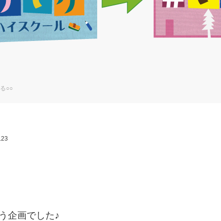
る○○
.23
う企画でした♪