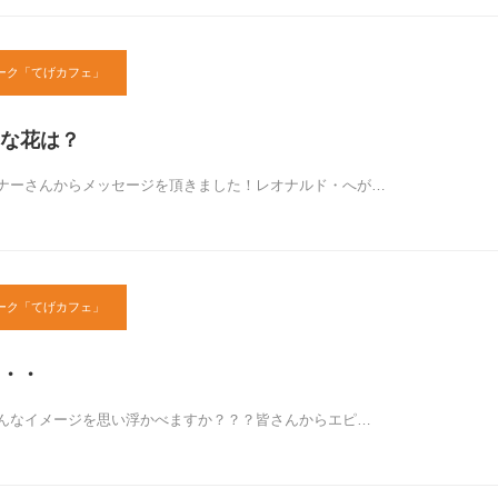
ーク「てげカフェ」
な花は？
ナーさんからメッセージを頂きました！レオナルド・へが…
ーク「てげカフェ」
・・
んなイメージを思い浮かべますか？？？皆さんからエピ…