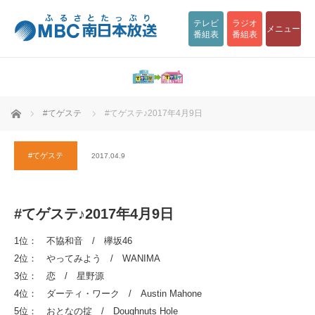
テレビ
ラジオ
メニュー
番組表
番組表
ホーム
#てゲステ
#てゲステ♪2017年4月9日
#てゲステ
2017.04.9
#てゲステ♪2017年4月9日
1位： 不協和音 / 欅坂46
2位： やってみよう / WANIMA
3位： 恋 / 星野源
4位： ダーティ・ワーク / Austin Mahone
5位： おとなの掟 / Doughnuts Hole