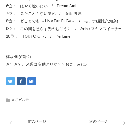
6位： はやく逢いたい / Dream Ami
7位： 見たこともない景色 / 菅田 将暉
8位： どこまでも ～How Far I’ll Go～ / モアナ(屋比久知奈)
9位： この闇を照らす光のむこうに / Anly+スキマスイッチ=
10位： TOKYO GIRL / Perfume
欅坂46が首位に！
さてさて、来週は変動アリか？？お楽しみに♪
#てゲステ
前のページ
次のページ