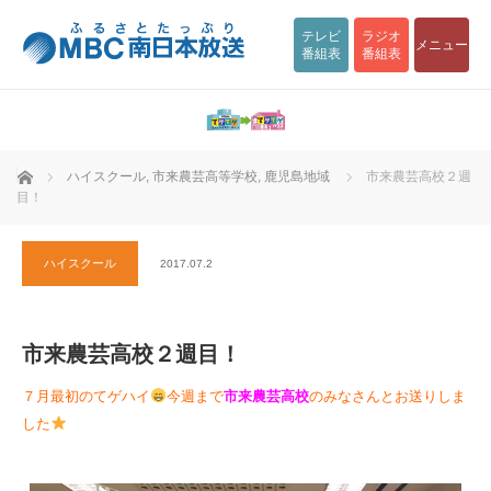
テレビ
ラジオ
メニュー
番組表
番組表
ホーム
ハイスクール
,
市来農芸高等学校
,
鹿児島地域
市来農芸高校２週
目！
ハイスクール
2017.07.2
市来農芸高校２週目！
７月最初のてゲハイ
今週まで
市来農芸高校
のみなさんとお送りしま
した