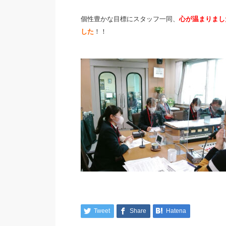
個性豊かな目標にスタッフ一同、
心が温まりまし
した
！！
Tweet
Share
Hatena