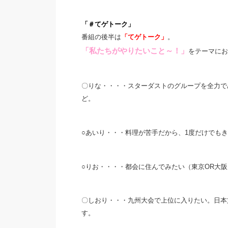
「＃てゲトーク」
番組の後半は
「てゲトーク」
。
「私たちがやりたいこと～！」
をテーマにお
〇りな・・・・スターダストのグループを全力でみ
ど。
○あいり・・・料理が苦手だから、1度だけでも
○りお・・・・都会に住んでみたい（東京OR大
〇しおり・・・九州大会で上位に入りたい。日本文
す。