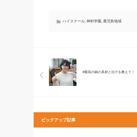
ハイスクール
,
神村学園
,
鹿児島地域
#最高の鍋の具材と出汁を教えて！
ピックアップ記事