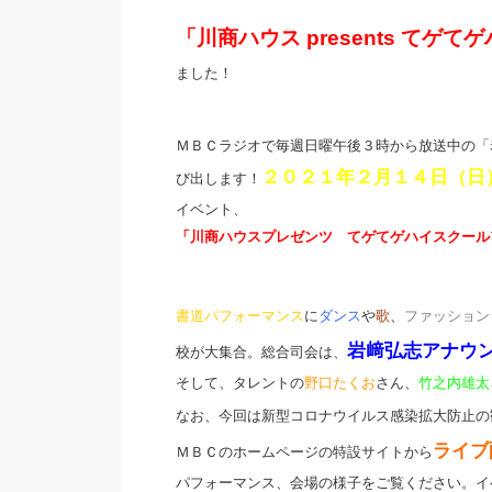
「川商ハウス presents てゲ
ました！
ＭＢＣラジオで毎週日曜午後３時から放送中の「
２０２１年２月１４日（日
び出します！
イベント、
「川商ハウスプレゼンツ てゲてゲハイスクール
書道パフォーマンス
に
ダンス
や
歌
、
ファッション
岩﨑弘志アナウ
校が大集合。総合司会は、
そして、タレントの
野口たくお
さん、
竹之内雄太
なお、今回は新型コロナウイルス感染拡大防止の
ライブ
ＭＢＣのホームページの特設サイトから
パフォーマンス、会場の様子をご覧ください。イ