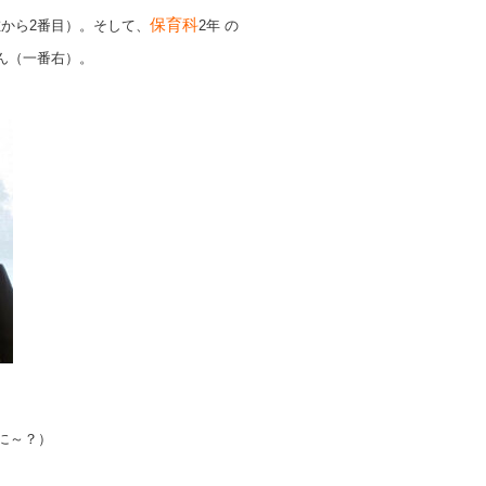
保育科
から2番目）。そして、
2年 の
ん（一番右）。
に～？）