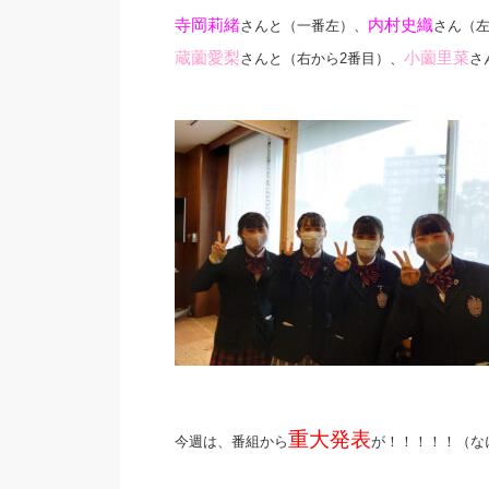
寺岡莉緒
内村史織
さんと（一番左）、
さん（左
蔵薗愛梨
小薗里菜
さんと（右から2番目）、
さ
重大発表
今週は、番組から
が！！！！！（な