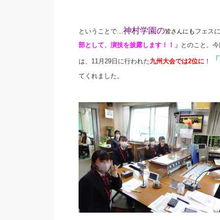
神村学園の
ということで…
も
フェス
皆さんに
部として、演技を披露します！！」
とのこと。今
「
は、11月29日に行われた
九州大会では2位に
！
てくれました。