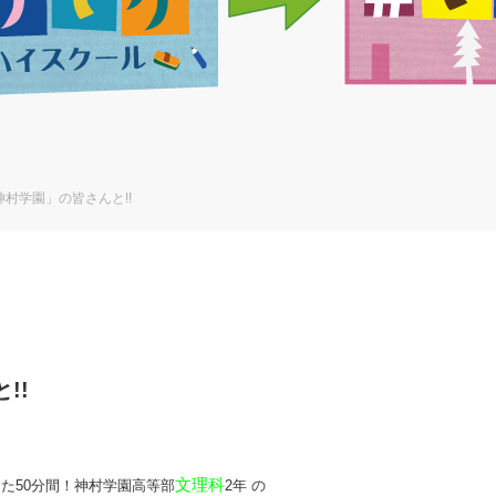
村学園」の皆さんと!!
!!
文理科
た50分間！神村学園高等部
2年 の