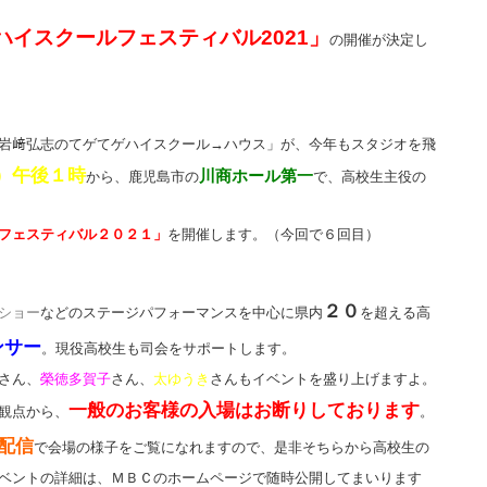
てゲハイスクールフェスティバル2021」
の開催が決定し
岩﨑弘志のてゲてゲハイスクール→ハウス」が、今年もスタジオを飛
）午後１時
川商ホール第一
から、鹿児島市の
で、高校生主役の
フェスティバル２０２１」
を開催します。（今回で６回目）
２０
ショー
などのステージパフォーマンスを中心に県内
を超える高
ンサー
。現役高校生も司会をサポートします。
さん、
榮徳多賀子
さん、
太ゆうき
さんもイベントを盛り上げますよ。
一般のお客様の入場はお断りしております
観点から、
。
配信
で会場の様子をご覧になれますので、是非そちらから高校生の
ベントの詳細は、ＭＢＣのホームページで随時公開してまいります