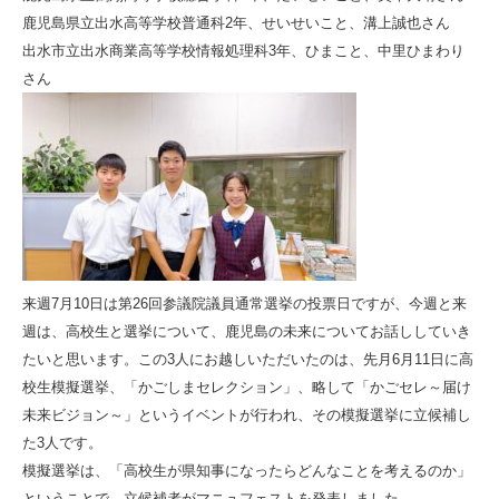
鹿児島県立出水高等学校普通科2年、せいせいこと、溝上誠也さん
出水市立出水商業高等学校情報処理科3年、ひまこと、中里ひまわり
さん
来週7月10日は第26回参議院議員通常選挙の投票日ですが、今週と来
週は、高校生と選挙について、鹿児島の未来についてお話ししていき
たいと思います。この3人にお越しいただいたのは、先月6月11日に高
校生模擬選挙、「かごしまセレクション」、略して「かごセレ～届け
未来ビジョン～」というイベントが行われ、その模擬選挙に立候補し
た3人です。
模擬選挙は、「高校生が県知事になったらどんなことを考えるのか」
ということで、立候補者がマニュフェストを発表しました。