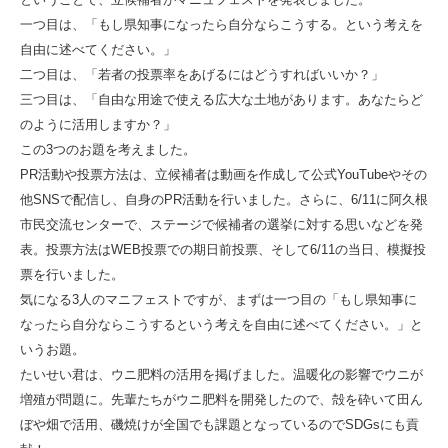
一つ目は、「もし県知事になったら自分ならこうする。という考えを
自由に述べてください。」
二つ目は、「若者の投票率をあげるにはどうすればいいか？」
三つ目は、「自由な用途で使える広大な土地があります。あなたらど
のように活用しますか？」
この3つのお題を考えました。
PR活動や投票方法は、立候補者は動画を作成して公式YouTubeやその
他SNSで配信し、自身のPR活動を行いました。さらに、6/11に阿久根
市民交流センターで、ステージで候補者の選挙に対する思いなどを発
表。投票方法はWEB投票での期日前投票、そして6/11の当日、模擬投
票を行いました。
気になる3人のマニフェストですが、まずは一つ目の「もし県知事に
なったら自分ならこうするという考えを自由に述べてください。」と
いうお題。
たいせい君は、ウニ肥料の活用を掲げました。温暖化の影響でウニが
増殖が問題に。先輩たちがウニ肥料を開発したので、殻を砕いて田ん
ぼや畑で活用、磯焼けが全国でも課題となっているのでSDGsにも貢