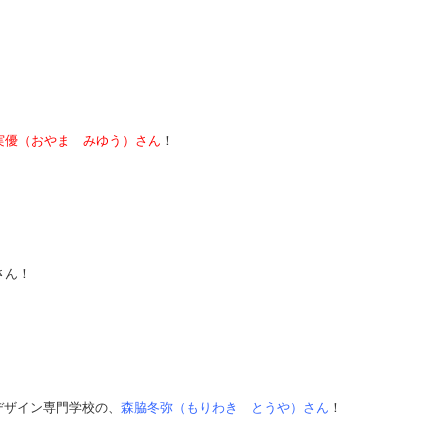
実優（おやま みゆう）さん
！
さん！
デザイン専門学校の、
森脇冬弥（もりわき とうや）さん
！