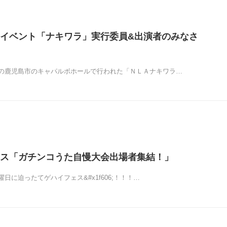
イベント「ナキワラ」実行委員&出演者のみなさ
の鹿児島市のキャパルボホールで行われた「ＮＬＡナキワラ…
ス「ガチンコうた自慢大会出場者集結！」
日に迫ったてゲハイフェス&#x1f606;！！！…