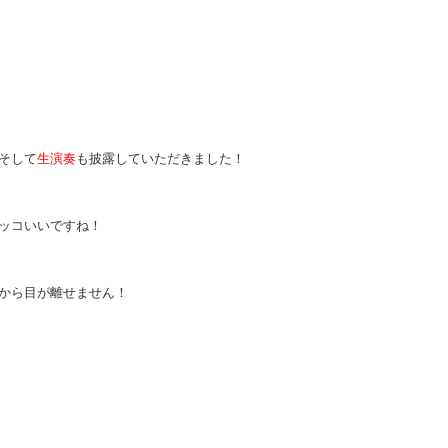
そして
生演奏
も披露していただきました！
ッコいいですね！
ちから目が離せません！