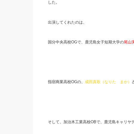
した。
出演してくれたのは、
国分中央高校OGで、鹿児島女子短期大学の
尾山
指宿商業高校OGの、
成田真歌（なりた まか）
そして、加治木工業高校OBで、鹿児島キャリヤ