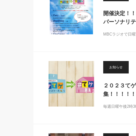
開催決定！！
パーソナリテ
MBCラジオで日
お知らせ
２０２３てゲ
集！！！！！
毎週日曜午後2時