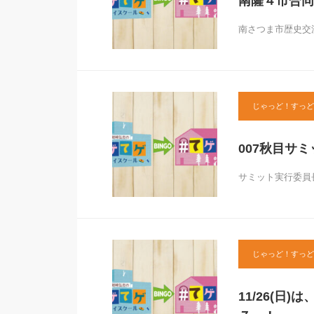
南薩４市合同
南さつま市歴史交流
じゃっど！すっど
007秋目サミ
サミット実行委員
じゃっど！すっど
11/26(