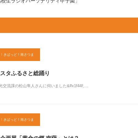
高校生ラジオパーソナリティ甲子園」
！きばっど！南さつま
スタふるさと総踊り
交流課の松山隼人さんに伺いました&#x1f44f;…
！きばっど！南さつま