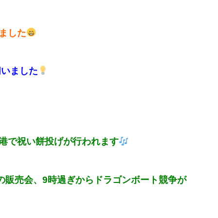
ました
伺いました
港で祝い餅投げが行われます
の販売会、9
時過ぎからドラゴンボート競争が