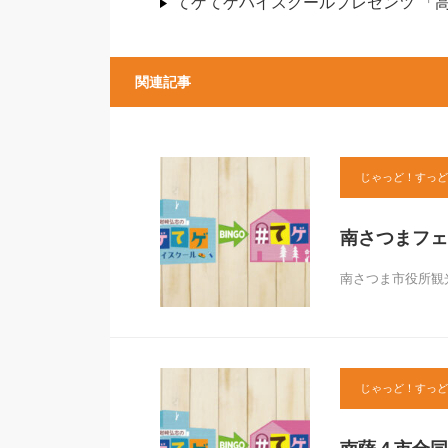
てゲてゲハイスクールプレゼンツ 「
関連記事
じゃっど！すっど
南さつまフェ
南さつま市役所観光
じゃっど！すっど