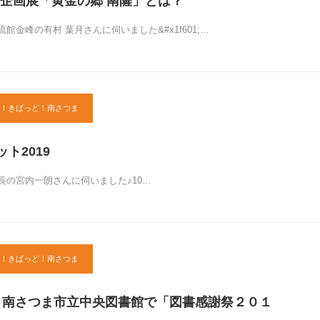
企画展「黄金の郷 南薩」とは？
館金峰の有村 葉月さんに伺いました&#x1f601;…
！きばっど！南さつま
ット2019
長の宮内一朗さんに伺いました♪10…
！きばっど！南さつま
日)は、南さつま市立中央図書館で「図書感謝祭２０１