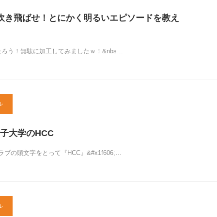
吹き飛ばせ！とにかく明るいエピソードを教え
たろう！無駄に加工してみましたｗ！&nbs…
ル
子大学のHCC
ブの頭文字をとって『HCC』&#x1f606;…
ル