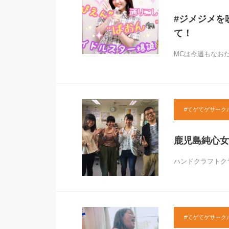
#ジメジメを
て！
MCは今週もなお
#てゲてゲサーク
鹿児島純心女
ハンドクラフトクラ
#てゲてゲサーク