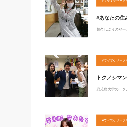
#てゲてゲサーク
#あなたの住
超久しぶりのだー
#てゲてゲサーク
トクノシマン
鹿児島大学のトク
#てゲてゲサーク