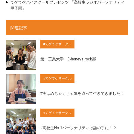
てゲてゲハイスクールプレゼンツ 「高校生ラジオパーソナリティ
甲子園」
関連記事
#てゲてゲサークル
第一工業大学 J-honeys rock部
#てゲてゲサークル
#実はめちゃくちゃ気を遣って生きてきました！
#てゲてゲサークル
#高校生No.1パーソナリティは誰の手に！？