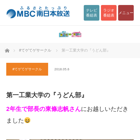
テレビ
ラジオ
メニュー
番組表
番組表
ホーム
#てゲてゲサークル
第一工業大学の『うどん部』
#てゲてゲサークル
2018.05.6
第一工業大学の『うどん部』
2年生で部長の東條志帆さん
にお越しいただき
ました