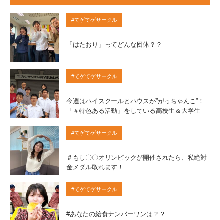
#てゲてゲサークル
「はたおり」ってどんな団体？？
#てゲてゲサークル
今週はハイスクールとハウスが”がっちゃんこ”！
「＃特色ある活動」をしている高校生＆大学生
#てゲてゲサークル
＃もし〇〇オリンピックが開催されたら、私絶対
金メダル取れます！
#てゲてゲサークル
#あなたの給食ナンバーワンは？？