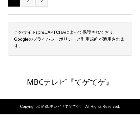
1
2

このサイトはreCAPTCHAによって保護されており、
Googleの
プライバシーポリシー
と
利用規約
が適用されま
す。
MBCテレビ『てゲてゲ』
Copyright ©
MBCテレビ『てゲてゲ』. All Rights Reserved.