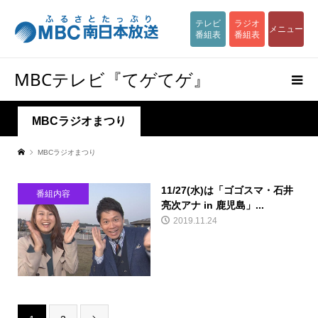
テレビ
ラジオ
メニュー
番組表
番組表
MBCテレビ『てゲてゲ』
MBCラジオまつり
MBCラジオまつり
11/27(水)は「ゴゴスマ・石井
番組内容
亮次アナ in 鹿児島」...
2019.11.24