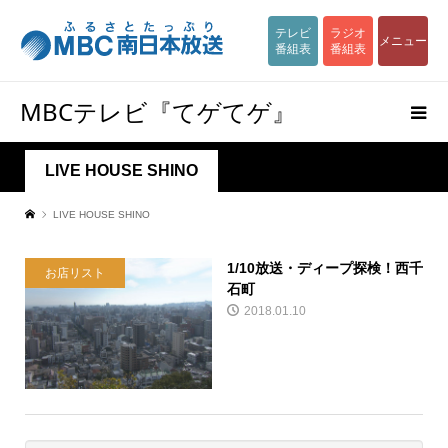
テレビ
ラジオ
メニュー
番組表
番組表
MBCテレビ『てゲてゲ』
LIVE HOUSE SHINO
LIVE HOUSE SHINO
1/10放送・ディープ探検！西千
お店リスト
石町
2018.01.10