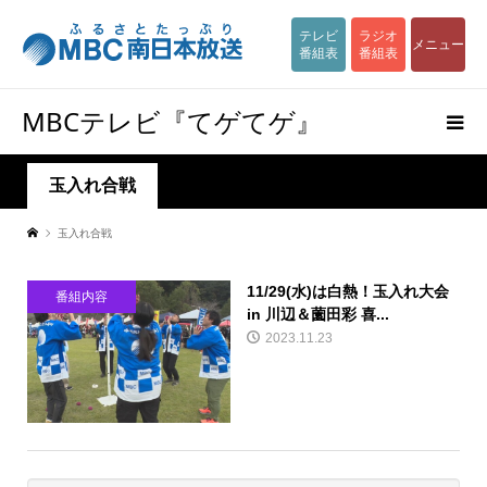
テレビ
ラジオ
メニュー
番組表
番組表
MBCテレビ『てゲてゲ』
玉入れ合戦
玉入れ合戦
11/29(水)は白熱！玉入れ大会
番組内容
in 川辺＆薗田彩 喜...
2023.11.23