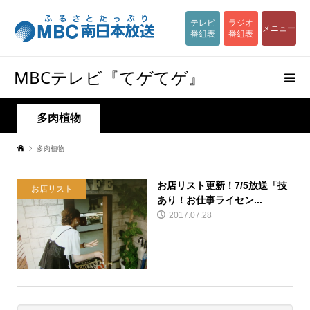
テレビ
ラジオ
メニュー
番組表
番組表
MBCテレビ『てゲてゲ』
多肉植物
多肉植物
お店リスト更新！7/5放送「技
お店リスト
あり！お仕事ライセン...
2017.07.28