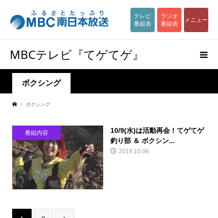
テレビ
ラジオ
メニュー
番組表
番組表
MBCテレビ『てゲてゲ』
ボクシング
ボクシング
10/9(水)は活動再会！てゲてゲ
番組内容
釣り部 ＆ ボクシン...
2019.10.06