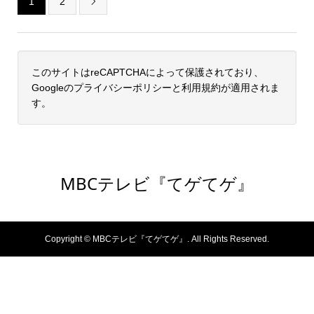
1
2

このサイトはreCAPTCHAによって保護されており、
Googleの
プライバシーポリシー
と
利用規約
が適用されま
す。
MBCテレビ『てゲてゲ』
Copyright ©
MBCテレビ『てゲてゲ』. All Rights Reserved.