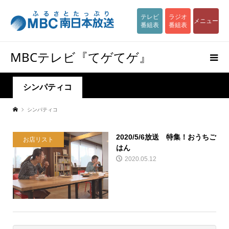
テレビ
ラジオ
メニュー
番組表
番組表
MBCテレビ『てゲてゲ』
シンパティコ
シンパティコ
2020/5/6放送 特集！おうちご
お店リスト
はん
2020.05.12