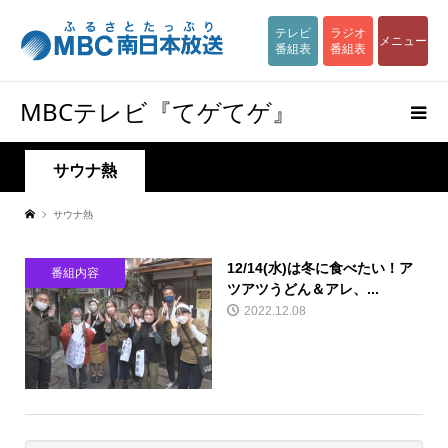
テレビ
ラジオ
メニュー
番組表
番組表
MBCテレビ『てゲてゲ』
サウナ熱
サウナ熱
12/14(水)は冬に食べたい！ア
番組内容
ツアツうどん＆アレ、...
2022.12.08