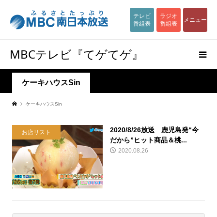
テレビ
ラジオ
メニュー
番組表
番組表
MBCテレビ『てゲてゲ』
ケーキハウスSin
ケーキハウスSin
2020/8/26放送 鹿児島発“今
お店リスト
だから”ヒット商品＆桃...
2020.08.26