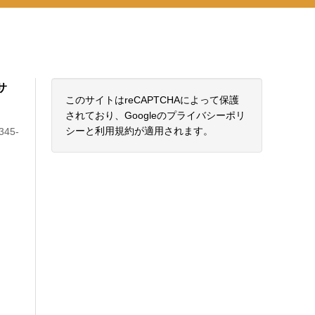
サ
このサイトはreCAPTCHAによって保護
されており、Googleの
プライバシーポリ
シー
と
利用規約
が適用されます。
45-