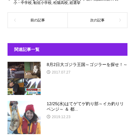
小・中学校
,
帖佐小学校
,
松陽高校
,
総選挙
関連記事一覧
8月2日大ゴジラ王国～ゴジラーを探せ！～
2017.07.27
12/25(水)はてゲてゲ釣り部～イカ釣りリ
ベンジ～ ＆ 都...
2019.12.23