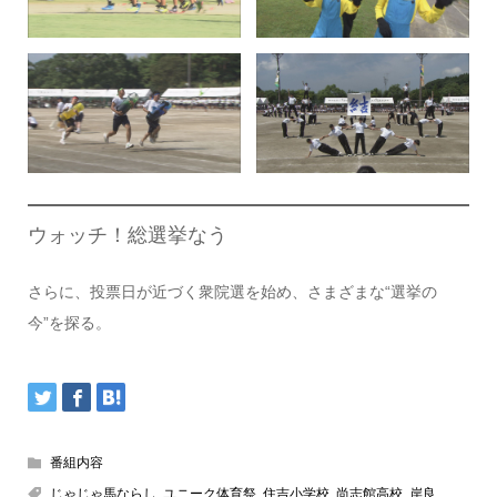
ウォッチ！総選挙なう
さらに、投票日が近づく衆院選を始め、さまざまな“選挙の
今”を探る。
番組内容
じゃじゃ馬ならし
,
ユニーク体育祭
,
住吉小学校
,
尚志館高校
,
岸良