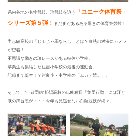
「ユニーク体育祭」
県内各地の名物競技、珍競技を追う
シリーズ第５弾！
まだまだあるある驚きの体育祭競技！
尚志館高校の「じゃじゃ馬ならし」とは？白熱の対決にカメラ
が密着！
不思議な動きの珍レースがある帖佐小学校。
卒業生も集結した住吉小学校の最後の運動会。
記録まで誕生！？岸良小・中学校の「ムカデ競走」。
そして、“一致団結”松陽高校の伝統種目「集団行動」には汗と
涙の舞台裏が・・・今年も見逃せない白熱競技が続々。