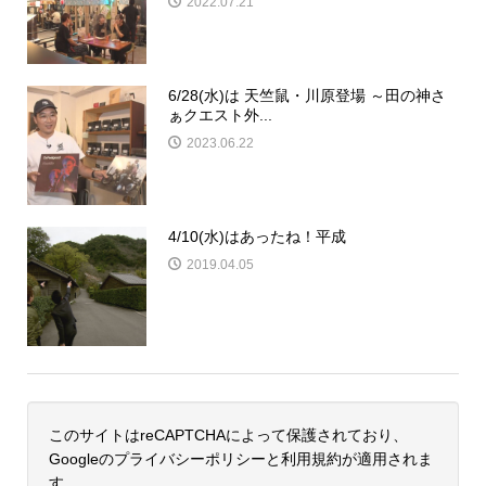
2022.07.21
6/28(水)は 天竺鼠・川原登場 ～田の神さ
ぁクエスト外...
2023.06.22
4/10(水)はあったね！平成
2019.04.05
このサイトはreCAPTCHAによって保護されており、
Googleの
プライバシーポリシー
と
利用規約
が適用されま
す。