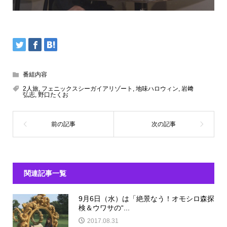
番組内容
2人旅
,
フェニックスシーガイアリゾート
,
地味ハロウィン
,
岩﨑
弘志
,
野口たくお
関連記事一覧
9月6日（水）は「絶景なう！オモシロ森探
検＆ウワサの“...
2017.08.31