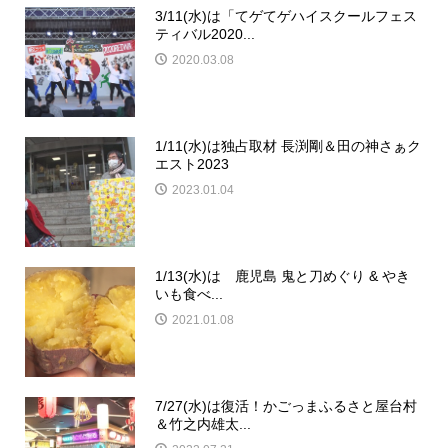
3/11(水)は「てゲてゲハイスクールフェス
ティバル2020...
2020.03.08
1/11(水)は独占取材 長渕剛＆田の神さぁク
エスト2023
2023.01.04
1/13(水)は 鹿児島 鬼と刀めぐり & やき
いも食べ...
2021.01.08
7/27(水)は復活！かごっまふるさと屋台村
＆竹之内雄太...