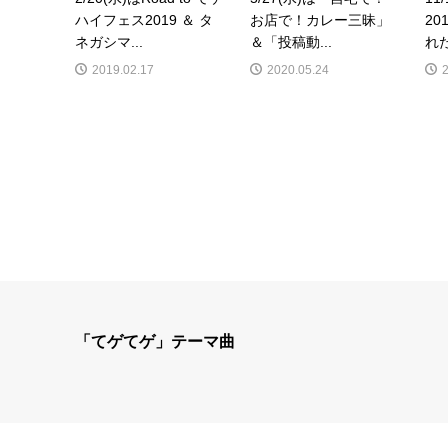
ハイフェス2019 ＆ タ
お店で！カレー三昧」
2
ネガシマ...
＆「投稿動...
れた
2019.02.17
2020.05.24
「てゲてゲ」テーマ曲