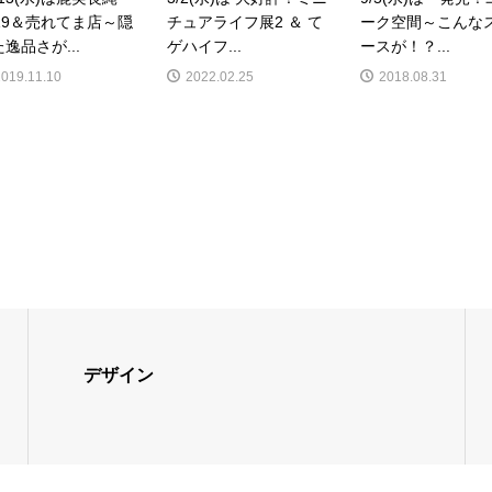
019＆売れてま店～隠
チュアライフ展2 ＆ て
ーク空間～こんな
逸品さが...
ゲハイフ...
ースが！？...
2019.11.10
2022.02.25
2018.08.31
デザイン