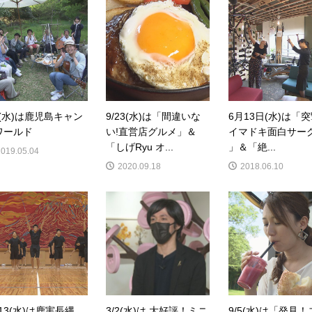
8(水)は鹿児島キャン
9/23(水)は「間違いな
6月13日(水)は「
ワールド
い!直営店グルメ」＆
イマドキ面白サー
「しげRyu オ...
」＆「絶...
2019.05.04
2020.09.18
2018.06.10
/13(水)は鹿実長縄
3/2(水)は 大好評！ミニ
9/5(水)は「発見！