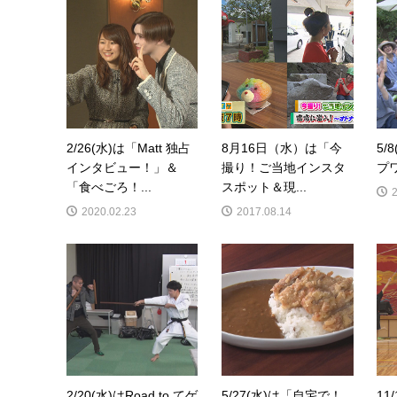
2/26(水)は「Matt 独占
8月16日（水）は「今
5/
インタビュー！」＆
撮り！ご当地インスタ
プ
「食べごろ！...
スポット＆現...
2020.02.23
2017.08.14
2/20(水)はRoad to てゲ
5/27(水)は「自宅で！
11