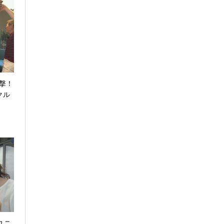
突撃！
クル
ユニ