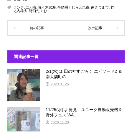
ランチ
,
二刀流
,
佐々木武海
,
半島隅くじら元気市
,
南さつま市
,
竹
之内雄太
,
野口たくお
関連記事一覧
2/1(水)は 田の神すごろく エピソード2 ＆
南大隅町の...
2023.01.26
11/25(水)は 発見！ユニーク自動販売機＆
野外フェス WA...
2020.11.20