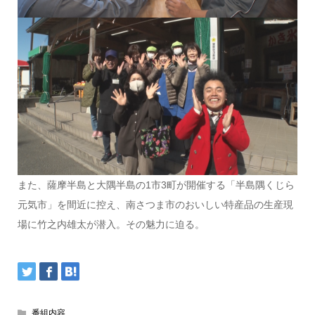
また、薩摩半島と大隅半島の1市3町が開催する「半島隅くじら
元気市」を間近に控え、南さつま市のおいしい特産品の生産現
場に竹之内雄太が潜入。その魅力に迫る。
番組内容