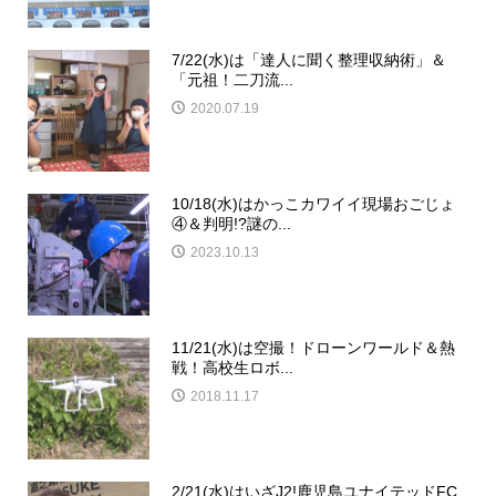
7/22(水)は「達人に聞く整理収納術」＆
「元祖！二刀流...
2020.07.19
10/18(水)はかっこカワイイ現場おごじょ
④＆判明!?謎の...
2023.10.13
11/21(水)は空撮！ドローンワールド＆熱
戦！高校生ロボ...
2018.11.17
2/21(水)はいざJ2!鹿児島ユナイテッドFC