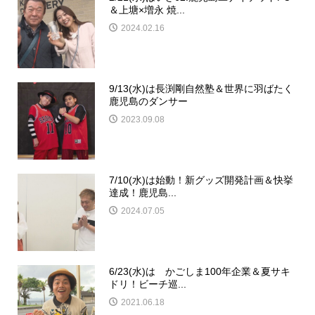
＆上塘×増永 焼...
2024.02.16
9/13(水)は長渕剛自然塾＆世界に羽ばたく
鹿児島のダンサー
2023.09.08
7/10(水)は始動！新グッズ開発計画＆快挙
達成！鹿児島...
2024.07.05
6/23(水)は かごしま100年企業＆夏サキ
ドリ！ビーチ巡...
2021.06.18