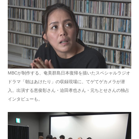
MBCが制作する、奄美群島日本復帰を描いたスペシャルラジオ
ドラマ「朝はあけたり」の収録現場に、てゲてゲカメラが潜
入。出演する恵俊彰さん・迫田孝也さん・元ちとせさんの独占
インタビューも。