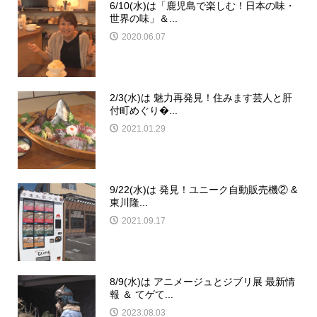
6/10(水)は「鹿児島で楽しむ！日本の味・
世界の味」＆...
2020.06.07
2/3(水)は 魅力再発見！住みます芸人と肝
付町めぐり�...
2021.01.29
9/22(水)は 発見！ユニーク自動販売機② &
東川隆...
2021.09.17
8/9(水)は アニメージュとジブリ展 最新情
報 ＆ てゲて...
2023.08.03