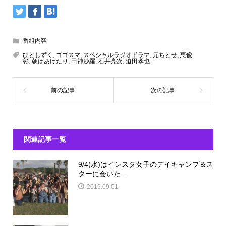
番組内容
ひとしずく
,
ゴゴスマ
,
スペシャルラジオドラマ
,
元ちとせ
,
恵俊
彰
,
朝はあけたり
,
田神沙羅
,
石井亮次
,
迫田孝也
関連記事一覧
9/4(水)はインスタ女子のデイキャンプ＆ス
ターに会いた...
2019.09.01