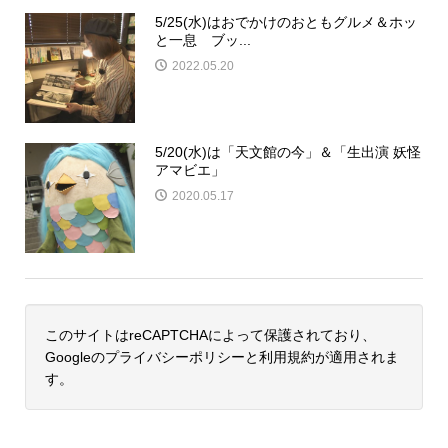
5/25(水)はおでかけのおともグルメ＆ホッ
と一息 ブッ...
2022.05.20
5/20(水)は「天文館の今」＆「生出演 妖怪
アマビエ」
2020.05.17
このサイトはreCAPTCHAによって保護されており、
Googleの
プライバシーポリシー
と
利用規約
が適用されま
す。