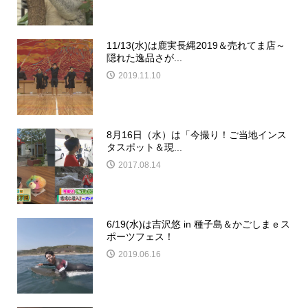
11/13(水)は鹿実長縄2019＆売れてま店～
隠れた逸品さが...
2019.11.10
8月16日（水）は「今撮り！ご当地インス
タスポット＆現...
2017.08.14
6/19(水)は吉沢悠 in 種子島＆かごしまｅス
ポーツフェス！
2019.06.16