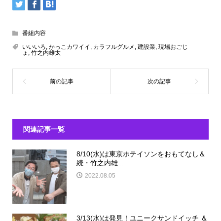
番組内容
いいいろ
,
かっこカワイイ
,
カラフルグルメ
,
建設業
,
現場おごじ
ょ
,
竹之内雄太
関連記事一覧
8/10(水)は東京ホテイソンをおもてなし＆
続・竹之内雄...
2022.08.05
3/13(水)は発見！ユニークサンドイッチ ＆