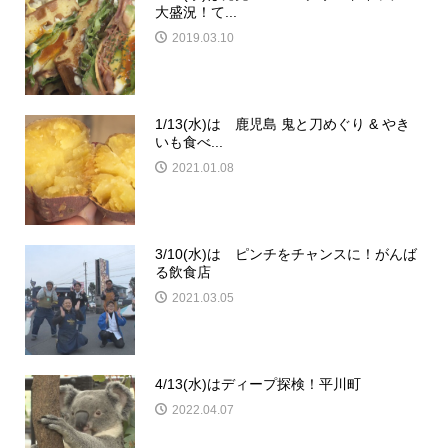
大盛況！て...
2019.03.10
1/13(水)は 鹿児島 鬼と刀めぐり & やき
いも食べ...
2021.01.08
3/10(水)は ピンチをチャンスに！がんば
る飲食店
2021.03.05
4/13(水)はディープ探検！平川町
2022.04.07