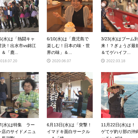
25(水)は「熱闘キャ
6/10(水)は「鹿児島で
3/23(水)はブーム
対決！出水市vs錦江
楽しむ！日本の味・世
来！？ぎょうざ最
＆「鹿...
界の味」＆...
＆てゲハイフ...
2018.07.20
2020.06.07
2022.03.18
27(水)は特集 ラー
6月13日(水)は「突撃！
11月22日(水)は！
ン店のサイドメニュ
イマドキ面白サークル
ゲてゲ釣り部の沖縄