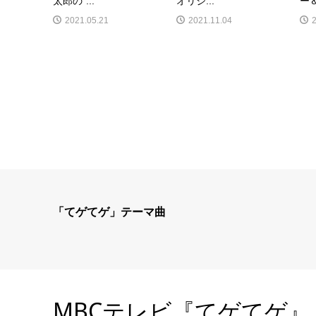
太郎の“...
オリジ...
ー＆
2021.05.21
2021.11.04
「てゲてゲ」テーマ曲
MBCテレビ『てゲてゲ』