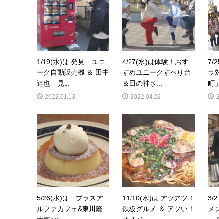
1/19(水)は 発見！ユニ
4/27(水)は体験！おす
7/
ーク自動販売機 ＆ 田中
すめユニークすべり台
ラ
達也 見...
＆田の神さ...
町」
2022.01.13
2022.04.22
5/26(水)は プラスア
11/10(水)は アツアツ！
3/
ルファカフェ&東川隆
鉄板グルメ ＆ アツい！
メ