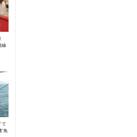
到
前線
「て
“魚