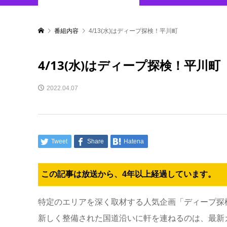
番組内容
4/13(水)はディープ探検！平川町
4/13(水)はディープ探検！平川町
2022.04.07
Tweet
Share
Hatena
この記事は放送から、4年以上経過しています。
特定のエリアを深く取材する人気企画「ディープ探
新しく整備された国道沿いに軒を連ねるのは、最新