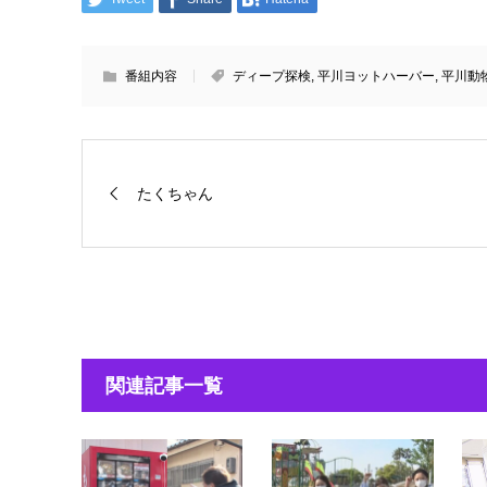
番組内容
ディープ探検
,
平川ヨットハーバー
,
平川動
たくちゃん
関連記事一覧