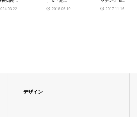
長渕剛...
」＆「絶...
ッチング”&...
2024.03.22
2018.06.10
2017.11.16
デザイン