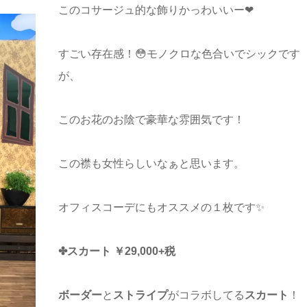
このコサージュ的な飾りかっわいいー❤
すごい存在感！😳モノクロな色合いでシックです
が、
このお花のお陰で豪華な雰囲気です！
この襟も女性らしいなぁと思います。
オフィスコーデにもオススメの１枚です✨
✤
スカー
ト ￥29,000+税
ボーダー
と
ストライプ
がコラボしてる
スカート
！