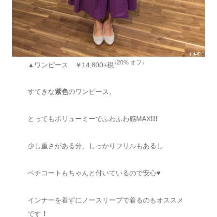
↓20% オフ↓
▲ワンピース ￥14,800+税
すてきな
紫色
のワンピース。
とってもボリューミーでふわふわ感MAX
!!!
少し重さがある分、しっかりフリルもあるし
ペチコートもちゃんと付いているので安心
♥
インナーを着ずにノースリーブで着るのもオススメ
です
！