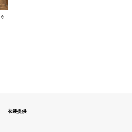
えら
衣装提供