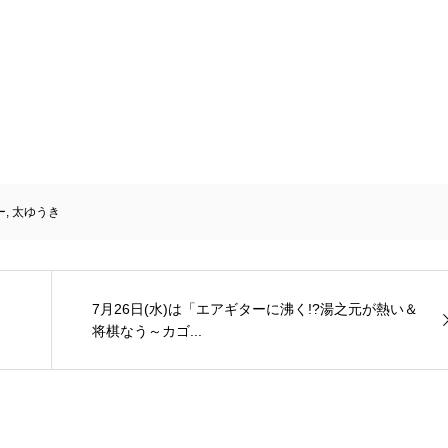
ー
,
太ゆうき
7月26日(水)は「エアギターに沸く!?湯之元が熱い＆
将棋なう～カゴ...