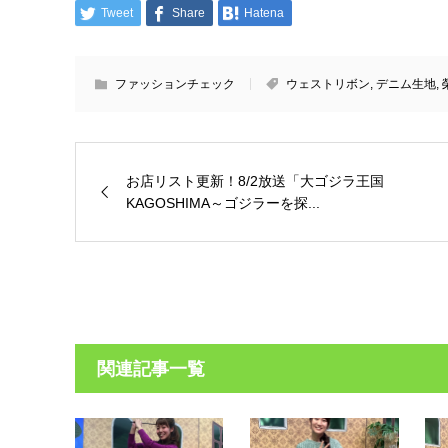
Tweet
Share
Hatena
ファッションチェック
ウェストリボン
,
デニム生地
,
お店リスト更新！8/2放送「大ゴジラ王国
KAGOSHIMA～ゴジラーを探...
関連記事一覧