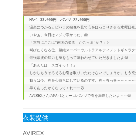
MA-1 33.000円　パンツ 22.000円
温泉につかるカピバラの映像を見て心をほっこりさせる水曜日夜。
いやぁ、今日はマジで寒かった。🥶

「本当にここは”南国の楽園　かごっま”か？」と

叫びたくなる位、超絶スーパーウルトラアルティメットギャラクテ
最強寒波の底力を身をもって味わわせていただきましたよ😂

「あんたは　スゴイっ！！」

しかしもうそろそろお引き取りいただけないでしょうか。もう充分
我々は今、春を心待ちにしているのです。春っ春っ春～～～～～っ
早くあったかくなってくれーー😆

AVIREXさんのMA-1とカーゴパンツで春を満喫したいよ～～😁
衣装提供
AVIREX