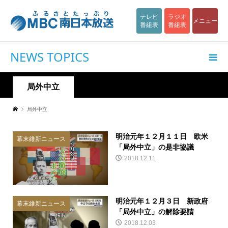
テレビ
ラジオ
メニュー
番組表
番組表
NEWS TOPICS
局外中立
局外中立
明治元年１２月１１日 欧米
幕末維新ニュース
「局外中立」の是非協議
2018.12.11
明治元年１２月３日 新政府
幕末維新ニュース
「局外中立」の解除要請
2018.12.03