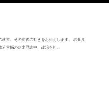
の政変。その前後の動きをお伝えします。 岩倉具
府首脳の欧米歴訪中、政治を担...