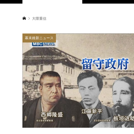
大隈重信
幕末維新ニュース