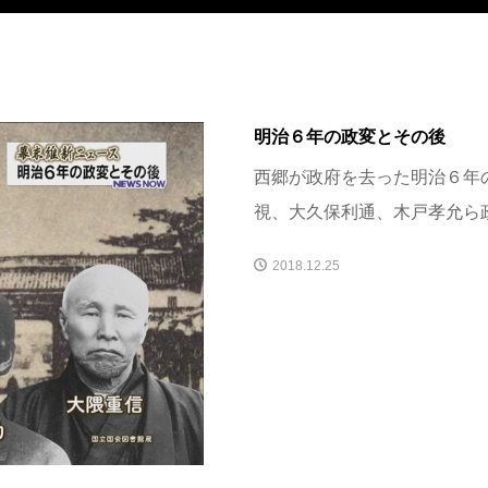
明治６年の政変とその後
西郷が政府を去った明治６年
視、大久保利通、木戸孝允ら政
2018.12.25