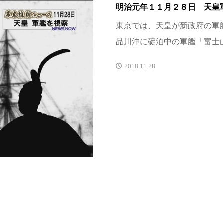
明治元年１１月２８日 天皇
東京では、天皇が新政府の軍
品川沖に碇泊中の軍艦「富士山
2018.11.28