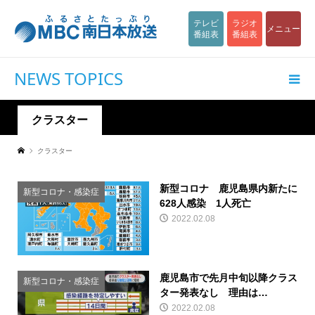
テレビ
ラジオ
メニュー
番組表
番組表
NEWS TOPICS
クラスター
クラスター
新型コロナ 鹿児島県内新たに
新型コロナ・感染症
628人感染 1人死亡
2022.02.08
鹿児島市で先月中旬以降クラス
新型コロナ・感染症
ター発表なし 理由は…
2022.02.08