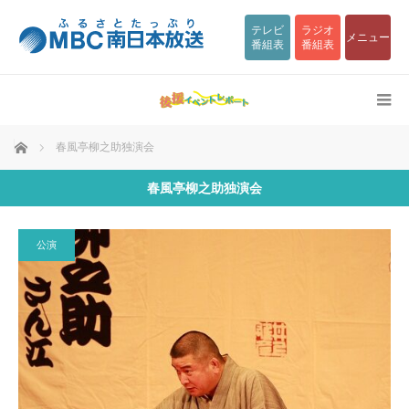
テレビ
ラジオ
メニュー
番組表
番組表
ホーム
春風亭柳之助独演会
春風亭柳之助独演会
公演