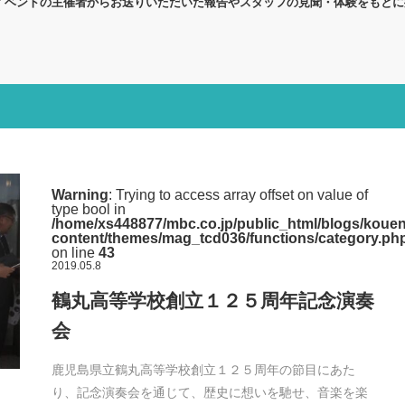
イベントの主催者からお送りいただいた報告やスタッフの見聞・体験をもと
Warning
: Trying to access array offset on value of
type bool in
/home/xs448877/mbc.co.jp/public_html/blogs/kouen
content/themes/mag_tcd036/functions/category.ph
on line
43
2019.05.8
鶴丸高等学校創立１２５周年記念演奏
会
鹿児島県立鶴丸高等学校創立１２５周年の節目にあた
り、記念演奏会を通じて、歴史に想いを馳せ、音楽を楽