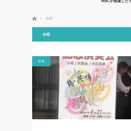
MBCが後援した
ホーム
合唱
合唱
音楽