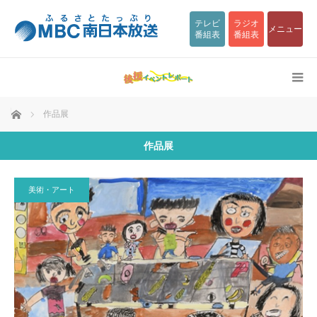
テレビ
ラジオ
メニュー
番組表
番組表
ホーム
作品展
作品展
美術・アート