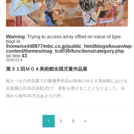
Warning
: Trying to access array offset on value of type
bool in
/home/xs448877/mbc.co.jp/public_html/blogs/kouen/wp-
content/themes/mag_tcd036/functions/category.php
on line
43
2020.01.8
第３１回ＭＯＡ美術館全国児童作品展
南さつまの作品展での最優秀作品が熱海のＭＯＡ美術館における
全国展(1月26日表彰式)で、表彰を受けることとなりました。全
国から毎年45万点あまりの作…
1
2
3
»